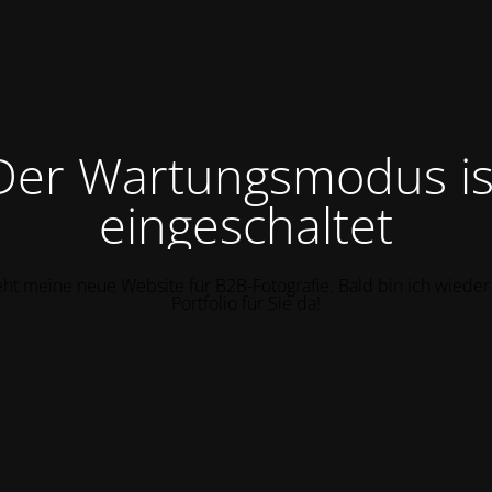
Der Wartungsmodus is
eingeschaltet
eht meine neue Website für B2B-Fotografie. Bald bin ich wieder
Portfolio für Sie da!